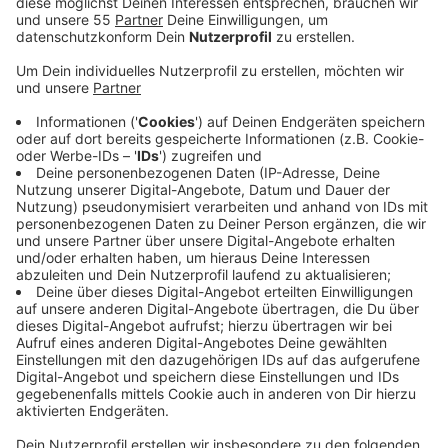
Kundenzufriedenheit auf Platz 1. Skytrax hat den
Düsseldorfer Flughafen somit als besten
regionalen Flughafen Europas ausgezeichnet.
Veröffentlicht:
Sonntag, 13.04.2025 08:38
Anzeige
Die Auszeichnung basiert auf einer Befragung unter
Flugpassagieren aus aller Welt. Sie bewerten zum
Beispiel den Check-in, die Sauberkeit oder die
Gepäckabfertigung.
Der Preis zählt zu den bekanntesten Auszeichnungen
in der Luftfahrtbranche; er wird auch als "Branchen-
Oscar" bezeichnet, heißt es vom Flughafen.