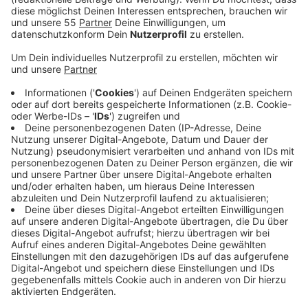
Veröffentlicht:
Montag, 03.06.2019 15:20
Anzeige
Hat das Personalkarussell um den SPD-Vorsitz
Auswirkungen auf die GroKo - und wenn ja welche? Für
CDU-Vize Bouffier ist der Bestand der großen Koalition
von der Stabilisierung der SPD nach dem Rücktritt
ihrer Partei- und Fraktionschefin Andrea Nahles
abhängig. Schaffe es die SPD sich zu stabilisieren,
dann bleiben die Sozialdemokraten auch
Koalitionspartner, sagte Bouffier.
Für Peter Beyer, den CDU-Bundestagsabgeordneten
für Heiligenhaus, Velbert, Wülfrath und Ratingen, ist
klar: Die GroKo bleibt bestehen. Das sagte er im Radio
Neandertal Interview. Nach dem Rücktritt von SPD-
Parteichefin Nahles könnte ein Trio den Vorsitz