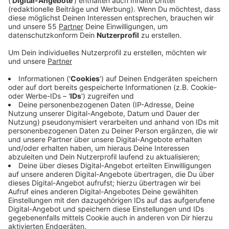
Der Bizeps von Schauspieler Miles Teller sei schuld,
dass der Song so erfolgreich ist, hat OneRepublic-
Sänger Ryan Tedder letztens gesagt. Schließlich wird
die Szene aus dem Film in der der Schauspieler mit
seinen Kollegen am Strand Ball spielt immer wieder bei
Tik Tok geteilt. Wir glauben ja eher, dass es daran liegt,
dass "I Ain’t Worried" eine sehr eingängige Popnummer
ist.
Anzeige
Wir benötigen Ihre
Zustimmung, um den YouTube
Video-Service zu laden!
Wir verwenden einen Service eines