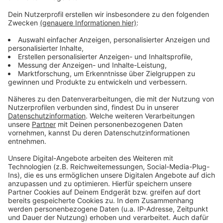
Drittanbieters, um Videoinhalte
einzubetten. Dieser Service kann
Daten zu Ihren Aktivitäten
sammeln. Bitte lesen Sie die
Details durch und stimmen Sie der
Nutzung des Service zu, um dieses
Video anzusehen.
Mehr Informationen
OneRepublic - I Ain’t Worried (From “Top Gun:
Maverick”) [Official Music Video]
Akzeptieren
Anzeige
powered by
Usercentrics Consent
Management Platform
Anzeige