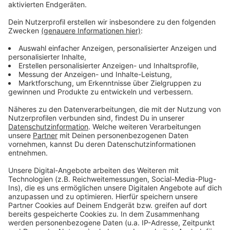
Zustimmung, um den YouTube
Video-Service zu laden!
Wir verwenden einen Service eines
Drittanbieters, um Videoinhalte
einzubetten. Dieser Service kann
Daten zu Ihren Aktivitäten
sammeln. Bitte lesen Sie die
Details durch und stimmen Sie der
Nutzung des Service zu, um dieses
Video anzusehen.
Mehr Informationen
One Republic - Run
Akzeptieren
Anzeige
powered by
Usercentrics Consent
Management Platform