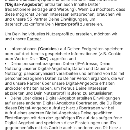
Die US-amerikanische Pop-Rock-Band aus Colorado,
der 2007 mit dem Titel "Apologize" der internationale
Durchbruch gelang, bringt im Winter 2021 mit "Human"
ein neues Album raus. Eine ausgekoppelte Single
davon ist "Run", ein guter Laune-Track, für den Start in
den Frühling. Produziert wurde der neue Track von
Frontsänger Ryan Tedder, Bassist Brent Kutzle und
den Produzenten Tyler Spry und John Nathaniel. “Run“
wird neben den erfolgreichen Singles “Rescue Me”,
“Somebody To Love”, “Wanted”, “Didn’t I” und “Better
Days” auf dem im Winter erscheinenden Album
“Human“ enthalten sein.
Anzeige
Wir benötigen Ihre