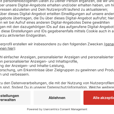
Anzeige
Nach einem Bericht der Deutschen Presseagentur si
durch die Pandemie rund 15 Millionen Euro Fahrgeld
Rheinbahn soll das Minus im vergangenen Jahr nach e
120 Millionen Euro liegen. Ein Rheinbahnsprecher sag
etwas zu den Zahlen sagen könne.
Anzeige