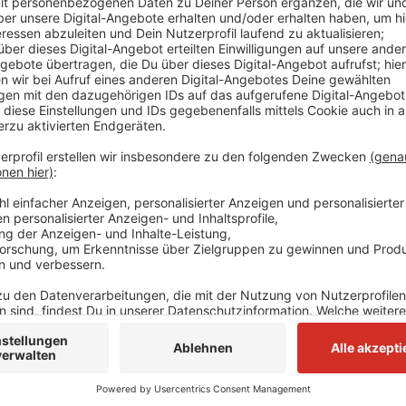
Der Streitpunkt ist der Bereich ab der Brücke, die übe
Nussbaum runter ins Schwarzbachtal.
Statt dort einen Radweg zu bauen, plane der Kreis 
kritisieren die Grünen. Dabei sei ein Radweg sowohl 
Stadtspitzen Mettmanns und Ratingens explizit gew
wenigen Wochen hatten NRW-Verkehrsminister Wüst 
Demnach sei der Zustand der Straße so schlecht, da
erfolgen müsse. Würde die Straße noch um einen Rad
Fertigstellung des Projektes um mehrere Jahre vers
Anzeige