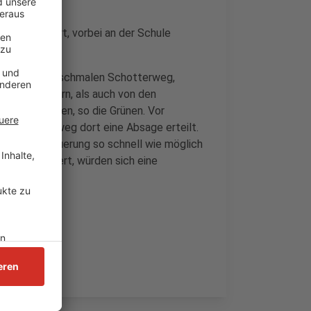
r die A3 führt, vorbei an der Schule
nur mit einem schmalen Schotterweg,
von den Bürgern, als auch von den
ünscht worden, so die Grünen. Vor
einem Radweg dort eine Absage erteilt.
ss eine Erneuerung so schnell wie möglich
weg erweitert, würden sich eine
chieben.