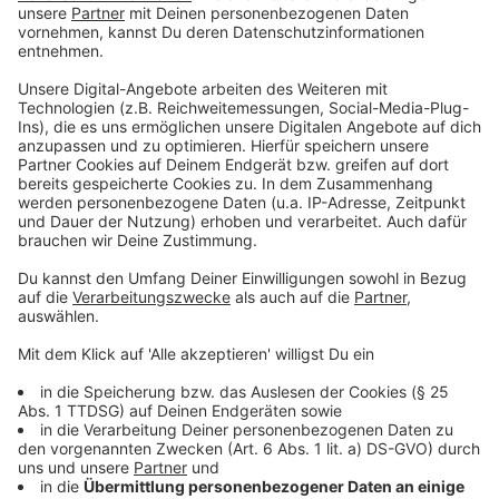
Euro Bußgeld nun für falsche Angaben fällig werden -
diese Personen müssen es auch selbst bezahlen.
Gesundheitsminister Karl-Josef Laumann kündigte an,
dass es Kontrollen geben werde.
Anzeige
Weihnachtsmärkte unter Auflagen - Sonntags
dürfen Geschäfte öffnen
Anzeige
Außerdem verkündete Laumann einen Tag vor Ablauf
der alten Coronaschutzverordnung (30. September),
dass es weitere Maßnahmen gebe, die in der neuen
Verordnung vom 1. Oktober an geben werde:
In der Adventszeit dürfen
Geschäfte in NRW