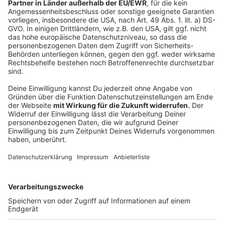
sonntags von 13 bis 18 Uhr
öffnen. Damit solle
das Gedränge in Fußgängerzonen an den
Adventssamstagen entzerrt werden, so Laumann.
Es handele sich um eine einmalige Maßnahme in
der Corona-Pandemie. Das Land wolle damit nicht
den Sonntagsschutz aushöhlen. „Ich hoffe, dass
das nicht vor Gericht kommt“, sagte Laumann
Weihnachtsmärkte
werden durch die neue
Coronaschutz-Verordnung unter Auflagen erlaubt.
Voraussetzungen sind eine Zugangssteuerung, ein
Hygienekonzept und Namenslisten für Stehtische
etwa an Glühweinständen. Es gibt keine
durchgehende Maskenpflicht. An Ständen müssen
Verkäufer und Kunden zwar eine Mund-Nasen-
Bedeckung tragen. In den Gängen zwischen den
Marktständen ist eine Maske dagegen „nicht
zwingend“.
Entgegen einiger Forderungen soll es in NRW
keine generellen Alkoholverbote
geben. NRW-