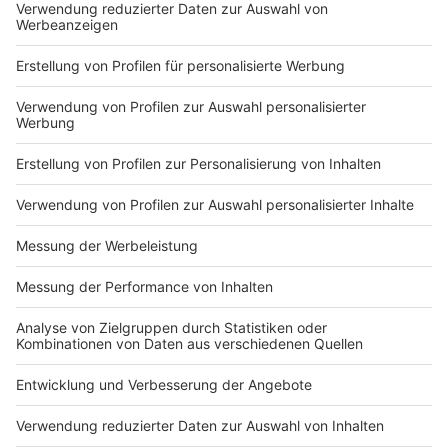
Gesundheitsminister Laumann sagt, er könne sich
das - wenn überhaupt - nur vorstellen, falls die
Ursache für ansteigende Zahlen überhaupt nicht
klar sei.
„Wenn sich vier Doppelkopf-Freunde in
der Kneipe treffen, warum sollen sie dann kein
Bier dazu trinken, wenn der Wirt danach die Gläser
bei 60 Grad spült?“.
In NRW ist
keine Maskenpflicht am
Arbeitsplatz in Büros und Behörden
geplant. Er
sehe keinen Anlass dafür, dass es in NRW wie in
Berlin allgemeine Regelungen über alle Behörden
und Büros hinweg geben müsste, sagte Laumann.
Corona-Infektionen am Arbeitsplatz machten nur
rund sechs Prozent aller Infektionen aus.
Sobald es möglich ist, will der NRW-
Gesundheitsminister
Schnelltests
einsetzen. Mit
ihnen kann innerhalb einer halben Stunde ermittelt
werden, ob jemand infiziert ist oder nicht.