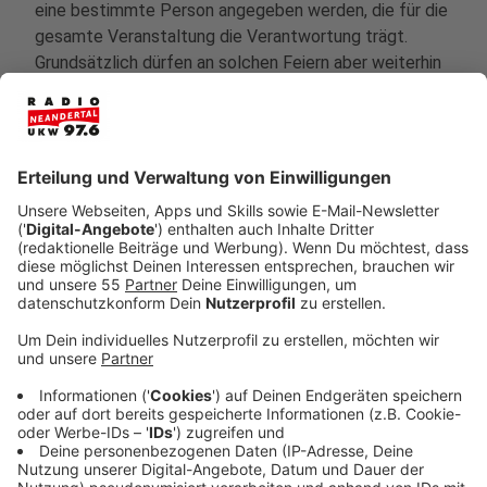
eine bestimmte Person angegeben werden, die für die
gesamte Veranstaltung die Verantwortung trägt.
Grundsätzlich dürfen an solchen Feiern aber weiterhin
bis zu 150 Personen teilnehmen
Anzeige
Im privaten Bereich gibt es bisweilen keine offizielle
Beschränkung. Dafür aber eine eindringliche
Empfehlung, sich auf maximal 25 - schlimmstenfalls
sogar zehn Gäste - zu beschränken. NRW-
Ministerpräsident Armin Laschet (CDU) betonte, dass
diese Verschärfung nicht ab sofort überall und
automatisch gilt, sondern erst dann wenn die Zahl der
Neuinfektionen von 35 pro 100.000 Einwohner
überschritten wird. Bei 50 Neuinfektionen pro 100.000
Einwohner, das gilt zum Beispiel für Hamm, gelten die
verschärften Regeln. Diese sollen aber auch nur in der