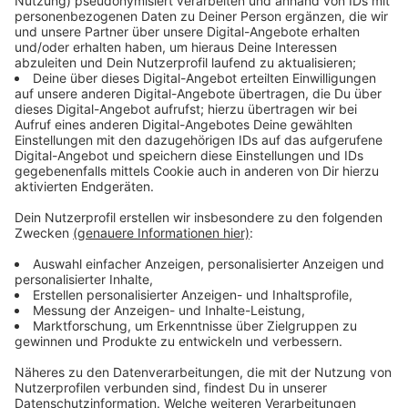
betroffenen Stadt beziehungsweise dem Landkreis
durchgesetzt werden.
Anzeige
Neues Bußgeld für "Donald Duck"
Anzeige
Es ist auch ein neues Bußgeld beschlossen worden -
von mindestens 250 Euro. Diese Summe ist immer
dann fällig, wenn sich jemand in einem Restaurant oder
in der Kneipe mit einem falschen Namen einträgt.
Beliebt sind “Donald Duck” oder “Superman”. Wenn es
nach dem Bund geht, dann muss der Wirt das Bußgeld
zahlen. Weil auch der Betreiber einer Gaststätte oder
eines Restaurants Verantwortung trägt, sagt Kanzlerin
Merkel. Die Landesregierung hat festgelegt, dass 250