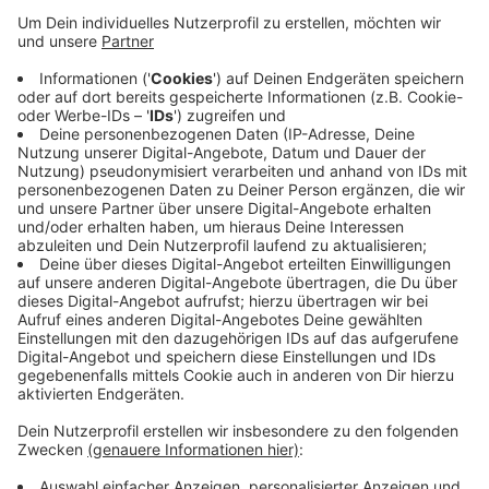
Anzeige
Unbekannte hatten versucht, den Automaten, der sich
in einem SB-Center auf einem Parkplatz befindet, zu
sprengen. Deswegen war in Velbert Sirenenalarm
ausgelöst worden. Nach aktuellem Stand der
Ermittlungen konnten die noch unbekannten Täter kein
Bargeld erbeuten.
Vor Ort wurden Spuren gesichert. Die Ermittlungen
dauern an.
Anzeige