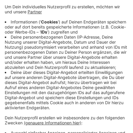
Künftig dürfen Windräder nur noch in genau
festgelegten Gebieten gebaut werden. Im Kreis
Mettmann seien einige geplante Flächen deutlich
reduziert worden – vor allem in Mettmann selbst. Von
der Stadt heisst es dazu: Für Mettmann bedeutete
dies, dass auf einer Fläche von rund 50 Hektar die
Möglichkeit bestehen sollte, bis zu fünf Windräder
ohne Höhenbegrenzung zu errichten. Die Flächen
wurden zwischen der Löffelbecksiedlung in Richtung
Homberg rechts entlang der Landstraße und südlich
des Golfplatzes in Obschwarzbach ausgewiesen.
Anzeige