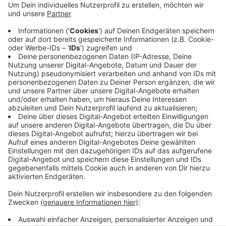
Über diese Pläne wird der Rat der Stadt Anfang Juli
(02.07) sprechen. Man wolle mit den beiden Projekten
neue Wege gehen in Sachen Planung, Abwicklung und
Bauweise, um Zeit und Geld zu sparen, heißt es aus
dem Ratinger Rathaus. Die neuen Kitas sollen an der
Gothaer Straße in West und an der Bahnhofstraße in
Hösel entstehen. Läuft alles nach Plan, könnten die
beiden neuen Kitas schon 2026 in Betrieb gehen.
Anzeige
Anzeige