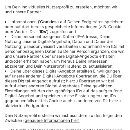
Auf rund 680 Quadratmetern können Hunde dort ab
sofort toben, trainieren und spielen. Dafür sorgen neun
verschiedene Geräte wie Wippe, Slalomstangen,
Tunnel oder Sprungringe. Eine Rampe soll in den
nächsten Wochen noch dazukommen, heißt es von der
Stadt Monheim. Sie hat rund 40.000 Euro in die neue
Fläche investiert und erweitert damit das Angebot an
Hundespiel- und Freilaufflächen im Stadtgebiet.
Weitere Wiesen gibt es unter anderem an der Ulrich-
von-Hassel-Straße, der Bonhoefferstraße und entlang
des Schleiderwegs.
Anzeige