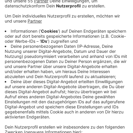
Anzeige
Die gemeinnützige Gesellschaft der Franziskanerinnen
zu Olpe hat angekündigt, zu prüfen, die medizinischen
Schwerpunkte der Langenfelder und Hildener Kliniken
zusammenzuführen. Eine Entscheidung darüber soll es
bis Ende November geben. Die GFO ist bereits
Trägerin des Langenfelder Krankenhauses. Sie komme
damit einer Bitte des NRW-Gesundheitsministeriums
nach, heißt es in einer gemeinsamen Mitteilung mit der
insolventen Kplus Gruppe. Sie hatte als bisherige
Trägerin angekündigt, die Kliniken in Hilden, Haan und
Solingen-Ohligs aufzugeben. Vom CDU Kreisverband
Mettmann heißt es, man sei unendlich froh über diese
Nachricht. Man wolle sich auch weiter für eine
Perspektive für das Haaner Krankenhaus einbringen.