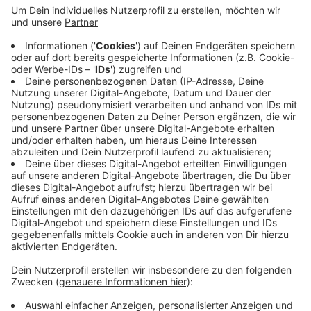
Anzeige
Es ist laut Stadt eine 3,50 Meter hohe Skulptur auf
einer über 7 Meter hohen Säule. Sie ist vom
bedeutenden Gegenwartskünstler Markus Lüpertz und
aus Bronze. In ihren Händen hält die "Leda" die aus dem
Stadtwappen bekannte Gans. Im vergangenen Jahr
hatte der Rat der Stadt Monheim die Skulptur
beschlossen und 700.000 Euro dafür locker gemacht.
Anzeige
Anzeige