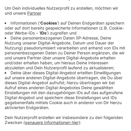
Anzeige
Insgesamt stehen in NRW im nächsten Jahr zwei
Millionen Euro zur Verfügung. "Zukunft gestalten -
nachhaltiges Engagement fördern" lautet das Thema,
zu dem bürgerliche Projekte gefördert werden können.
Nach Angaben des Kreises Mettmann werden
insgesamt 49 Projekte mit je 1.000 Euro gefördert; der
Antrag kann ab dem 1. Januar gestellt werden.
Mehr Infos gibt es
hier
.
Anzeige