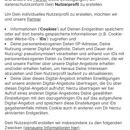
Veröffentlicht:
Donnerstag, 06.06.2019 06:12
Anzeige
Im Februar hatte ein noch unbekannter Mann die
Sparkasse am Froweinplatz in Velbert-Langenberg mit
einer Pistole bewaffnet überfallen und war dann mit
mehreren hundert Euro entkommen. Dabei muss er
eine große Strecke durch Langenberg gelaufen sein
und wurde möglicherweise erkannt, heißt es von der
Polizei. Direkt nach dem Banküberfall wurde der Mann
unter anderem mit Hilfe eines Hubschraubers gesucht.
Erfolglos. Auch konnten bisherige Zeugenhinweise die
Ermittler nicht auf die Spur des Räubers bringen. Die
Polizei hat
Bilder aus der Überwachungskamera
veröffentlicht
.