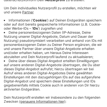
Veröffentlicht:
Samstag, 06.04.2024 11:11
Anzeige
Der NABU sucht die schmetterlingsfreundlichsten
Gärten. Mitmachen bei dem Projekt "Mehr Platz für
Falter" können Schulen und Kitas, aber auch ihre
Träger-vereine. Die besten Einrichtungen bekommen
einen Workshop zum Thema Insekten geschenkt -
unterstützt vom Land NRW. Auch wir Privatleute
können für mehr Insekten-Lebensraum sorgen, sagt
der Naturschutzbund. Schon kleine Grün-flächen seien
ein Beitrag zum Artenschutz.
Anzeige