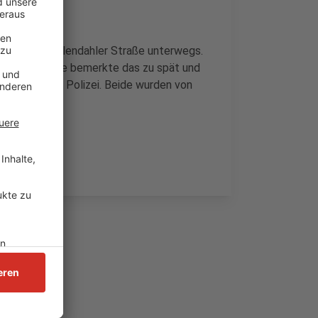
 auf der Kuhlendahler Straße unterwegs.
er 19-Jährige bemerkte das zu spät und
erichtet die Polizei. Beide wurden von