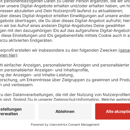
Anzeige
Die beiden Motorradfahrer waren auf zwei Maschinen
Verkehrsbedingt mussten einige Autos abbremsen. D
stieß mit dem Motorrad der 18-Jährigen zusammen, b
ihren Maschinen geschleudert.
Anzeige