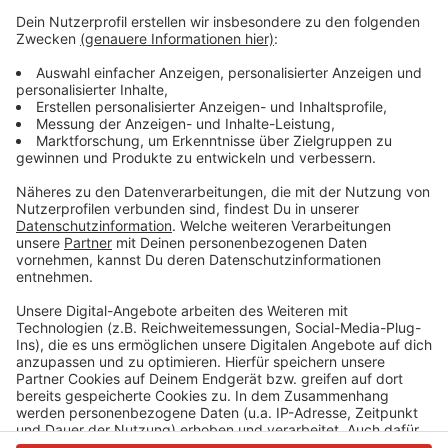
Hildener Heide gehört dazu; aber auch die Ohligser
Heide oder die Wiescheider Wiesen bei Langenfeld.
Dort bemüht sich der BUND NRW (Bund für Umwelt
und Naturschutz) um eine Wieder-Vernässung der
Moorböden. Der NaturschutzBUND muss deshalb mit
den Flächeneigentümern sprechen; Ziel: Die
Wiederherstellung des natürlichen Zustands.
Problematisch seien da aktuell noch sogenannte
Entwässerungsgräben.
Anzeige
Anzeige