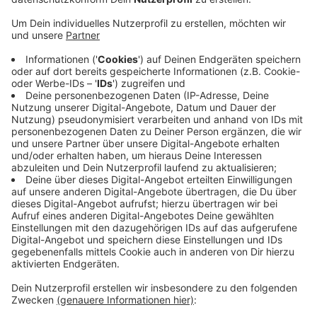
Anzeige
Er gilt als einer der Höhepunkte des Monheimer
Stadtfestes. Auf dem Trödelmarkt darf keine
Neuware verkauft werden. Das Stadtfest und der
Gänselieselmarkt werden unter Berücksichtigung aller
geltenden Hygieneschutz-Vorschriften durchgeführt,
heißt es von der Stadt Monheim.
Wenn die Veranstaltung abgesagt werden muss,
werde das Standgeld wie im vergangenen Jahr in voller
Höhe erstattet.
Anzeige