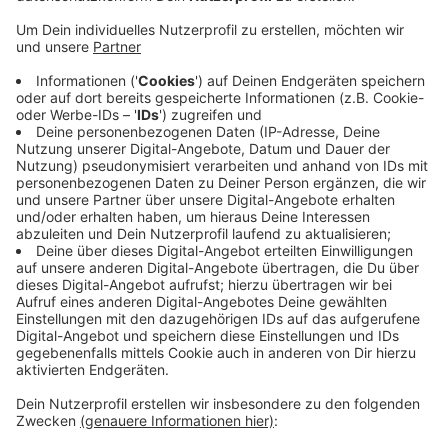
Anzeige
So wird laut Stadt eine der beiden Spielflächen an der
Richard-Wagner-Straße umgestaltet. Im Grünzug an
der Europaallee soll ein Spiel- und Sportbereich
entstehen. Und außerdem will die Stadt mit den
Sportvereinen über eine Nutzung der Sportplätze auch
für Hobby-Läuferinnen und -Läufer verhandeln. Am
Waldbeerenberg und am Jahnstadion soll möglichst
eine tägliche Öffnung für die Allgemeinheit erreicht
werden.
Anzeige