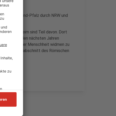
ischen Rheinland-Pfalz durch NRW und
gel in Monheim sind Teil davon. Dort
e es, sich in den nächsten Jahren
rmächtnisses der Menschheit widmen zu
utender Grenzabschnitt des Römischen
s.