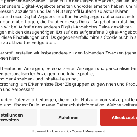
Die Grenzanlage aus der römischen Zeit verläuft zw
dem Seebad Katwijk in den Niederlanden.
Die Reste des ehemalige Römerkastells von Haus Bür
freut man sich über die Auszeichnung - sie ermöglich
weiterhin der Erhaltung und Entwicklung dieses Ve
können. Der Niedergermanische Limes war ein bede
Reiches und folgte dem damaligen Verlauf des Rhein
Anzeige