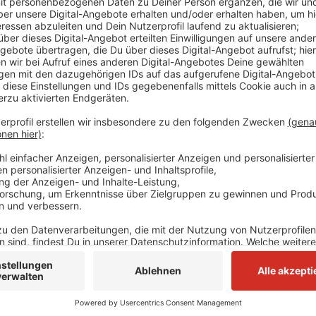
Anzeige
Vorgesehen sind zwei große und ein kleines Spielfe
und eine Tribüne mit rund 250 Sitzplätzen. Die Stad
Millionen Euro. Kommen die Pläne gut voran, könnte
Jahr später könnte der neue Sportplatz dann eröffne
Anzeige