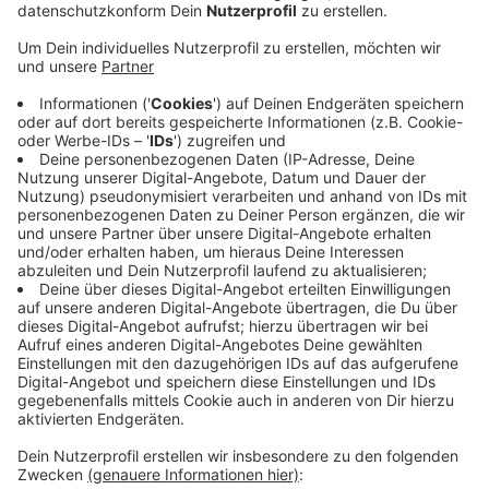
Anzeige
Rund um den Ingeborg-Friebe-Platz entstehen jetzt
vier neue Gebäude. Die neuen Gebäude sollen Platz für
Handel, Gastronomie, Büros und Wohnungen bieten. Im
Erdgeschoss sind jeweils Ladenlokale vorgesehen. Mit
einem Möbelhaus und einem Elektronikmarkt hat die
Stadt Monheim dafür auch bereits zwei Ankermieter
gefunden. Außerdem sollen Grünflächen, Dachgärten
und ein neuer Spielplatz das Zentrum aufwerten. Auch
Nachhaltigkeit spielt eine große Rolle: Geplant sind
Holzhybrid-Bauten, Geothermie und Photovoltaik. Die
Stadt investiert insgesamt 133 Millionen Euro in die
neuen Gebäude. Fertig sein soll alles bis Herbst 2028.
Anzeige