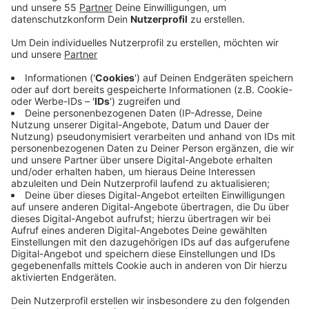
Die Stadt Monheim hilft der Ukraine dabei, sich auf
EU-Normen vorzubereiten.
Veröffentlicht:
Dienstag, 17.12.2024 06:55
Anzeige
Die stehen in Verbindung zu einem möglichen EU-
Beitritt in der Zukunft. Es geht um die
Abfallwirtschaft; eine vierköpfige Delegation aus der
ukraininischen Stadt Volodomyr war dafür zu Besuch in
Monheim. Sie hat sich die Arbeit der Städtischen
Betriebe und des Wertstoffhofs angeschaut. Das teilt
die Stadt Monheim mit; sie hatte bereits im Februar
zwei Fahrzeuge der Ukraine gespendet. Mit Fokus auf
den EU-Beitritt hat die Ukraine neue Gesetze erlassen,
um bestimmte Alltagsbereiche den EU-Normen