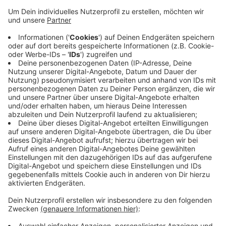
Zuvor (gegen 22.40 Uhr) hatte sich ein Mann der
Polizei gestellt. Der Monheimer habe seine Ehefrau
nach einem Streit in der gemeinsamen Wohnung
getötet. Das teilen Polizei und Staatsanwaltschaft
mit. Der 35-Jährige, der polizeilich noch nicht in
Erscheinung getreten war, wurde festgenommen. Er
wird heute einem Haftrichter vorgeführt. Einsatzkräfte
der Polizei und Rettungskräfte sind gestern zu der
Wohnung gefahren; sie konnten aber nur noch den Tod
der Frau feststellen. Eine Mordkommission hat die
Ermittlungen aufgenommen.
Anzeige