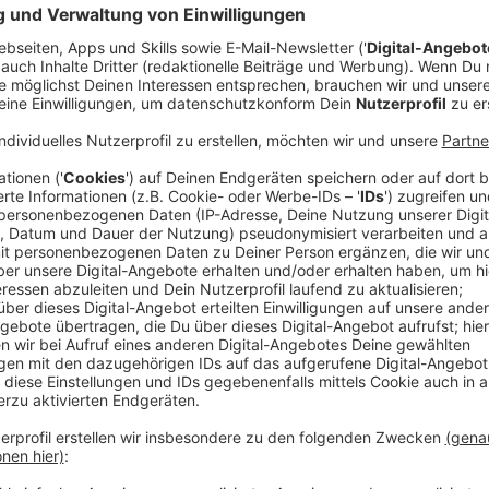
Anzeige
„Die Zitrone ist mehr als ausgepresst“
Anzeige
Gladbecks Bürgermeisterin Bettina Weist macht deu
des Sparens kaum noch Handlungsspielraum haben.
„Wir sind ja seit vielen Jahren in der Haushaltss
Stärkungspakt, haben in der Zeit alles ausgepres
sprechen wir das immer. Also die Zitrone ist mehr 
freiwilligen Leistungen gegangen – von daher ist 
Im Gespräch mit dem Leiter unseres Landtagsstudios,
längst nicht mehr nur um Haushaltszahlen gehe. Ge
Bürgerinnen und Bürgern weiterhin gesellschaftliche