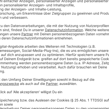
„Wenn es um Würde geht, geht es ja auch darum,
bietet der eigenen Bevölkerung, den Menschen, di
teilhaben können am gesellschaftlichen Leben. D
dass diese Infrastruktur in einem guten Zustand is
Anzeige
Interview mit Bettina Weist
Anzeige
José Narciandi
Interview mit Bürgermeisterin