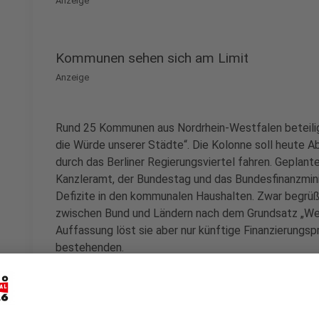
Anzeige
Kommunen sehen sich am Limit
Anzeige
Rund 25 Kommunen aus Nordrhein-Westfalen beteilige
die Würde unserer Städte“. Die Kolonne soll heute 
durch das Berliner Regierungsviertel fahren. Geplan
Kanzleramt, der Bundestag und das Bundesfinanzmin
Defizite in den kommunalen Haushalten. Zwar begrüß
zwischen Bund und Ländern nach dem Grundsatz „Wer b
Auffassung löst sie aber nur künftige Finanzierungsp
bestehenden.
Anzeige
©
José Narciandi