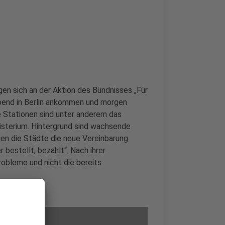
n sich an der Aktion des Bündnisses „Für
Abend in Berlin ankommen und morgen
te Stationen sind unter anderem das
isterium. Hintergrund sind wachsende
en die Städte die neue Vereinbarung
estellt, bezahlt“. Nach ihrer
robleme und nicht die bereits