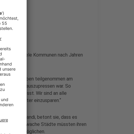
tlich, dass viele Kommunen nach Jahren
icherung. Wir haben teilgenommen am
st, was noch auszupressen war. So
als ausgepresst. Wir sind an alle
da nichts weiter einzusparen.“
 José Narciandi, betont sie, dass es
rade finanzschwache Städte müssten ihren
 Teilhabe ermöglichen.