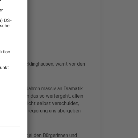
en
 Kreises Recklinghausen, warnt vor den
en zwei, drei Jahren massiv an Dramatik
erden, wenn das so weitergeht, allein
it machen. Nicht selbst verschuldet,
nd die Landesregierung uns übergeben
nmittelbar bei den Bürgerinnen und