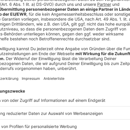
Anzeige
Bürger werden die Folgen unmittelbar spür
Anzeige
Auch Dominik Schad, Kreisdirektor und Kämmerer des
Folgen, wenn Bund und Länder nicht gegensteuern.
„Das Thema ist ja nicht neu, hat aber in den letzt
gewonnen. Unsere zehn kreisangehörigen Städte w
im kommenden Jahr über 300 Millionen Euro Defiz
sondern aufgrund von Leistungen, die der Bund u
haben.“
Die Konsequenzen würden nach seiner Einschätzung u