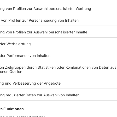
Bürgern ankommen.
„Das wird zu Steuererhöhungen führen, zur Schließ
Herabsetzung des öffentlichen Service vor Ort. D
saniert werden kann oder ob Gebühren erhöht w
Bürger merken.“
Anzeige
José Narciandi
Interview Dominik Schad, Krei
Recklinghausen
Anzeige