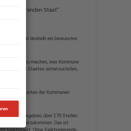
 funktionierenden Staat“
hrt nach Berlin deshalb ein bewusstes
, um deutlich zu machen, was Kommune
s Wurzel des Staates sicherzustellen,
n die Möglichkeiten der Kommunen
landheim aufgegeben, über 270 Stellen
er Kraft weiterzukommen. Das ist
icht funktioniert. Ohne funktionierende