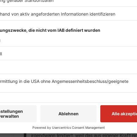
„Ohne funktionierende Städte gibt es keinen
Anzeige
Für Remscheids Stadtdirektor Sven Wiertz ist die Fa
Signal an die Bundespolitik.
„Wir fahren mit dem Fahrzeug unserer Feuerwehr
ausmacht und wofür Kommune da ist – nämlich al
dass das Leben der Menschen funktioniert.“
Nach Jahrzehnten der Haushaltskonsolidierung seie
ausgereizt.
„Wir haben unser Klinikum veräußert, unser Schul
abgebaut. Wir haben alles gemacht, um aus eigen
irgendwann limitiert, weil das aus eigener Kraft n