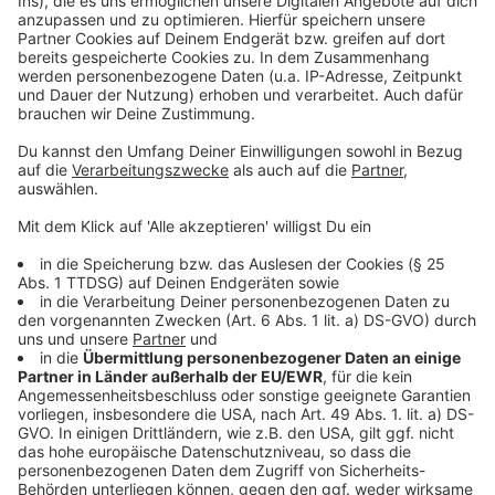
©
Copyright Courtesy of A24
Dani kann sich nicht vor den Ritualen schützen. Sie ist
den Festivalgästen ausgeliefert.
Anzeige
©
Copyright Courtesy of A24
Christian und Dani trauen ihren Augen nicht. Was bei
dieser Sommersonnenwende geschieht, übersteigt
ihre Vorstellungskraft.
Anzeige