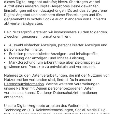
Zustimmung, um den YouTube
Video-Service zu laden!
Wir verwenden einen Service eines
Drittanbieters, um Videoinhalte
einzubetten. Dieser Service kann
Daten zu Ihren Aktivitäten
sammeln. Bitte lesen Sie die
Details durch und stimmen Sie der
Nutzung des Service zu, um dieses
Video anzusehen.
Mehr Informationen
Was geht in dem kleinen schwedischen Dorf während
der Sommersonnenwende vor sich? Christian und Dani
Akzeptieren
werden es schmerzhaft erfahren.
powered by
Usercentrics Consent
Anzeige
Management Platform