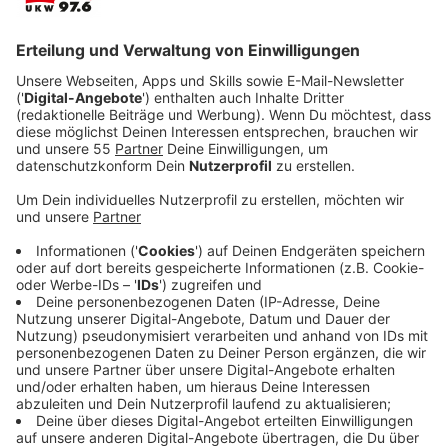
Veröffentlicht:
Dienstag, 24.09.2019 17:05
Anzeige
Neun Tage lang wird gefeiert. Das weckt die
Neugierde von Christian (Jack Reynor) , der gemeinsam
mit seiner Freundin Dani (Florence Pugh) extra die
weite Reise antritt. Doch vor Ort entpuppt sich das
„Midsommar“-Fest schnell als Fest der Gestörten.
Denn statt schwedischer Tradition mit fröhlichen
Tänzen und Blumenpflücken muss sich das Paar
seltsamen Ritualen unterziehen.
Anzeige
Wir benötigen Ihre