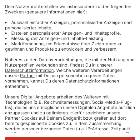
Hinweise. In der letzten Nacht hat es in einer
Lagerhalle an der Otto-Hahn-Straße gebrannt. Davor
habe es einen gewaltsamen Einbruch gegeben, heißt
es von der Polizei. Um kurz vor 3 habe eine Anwohnerin
die Feuerwehr gerufen. Brandexperten hatten dann
festgestellt, dass auch ein Rolltor der Lagerhalle
gewaltsam aufgebrochen worden war. Sie gehen von
Brandstiftung aus. Der Schaden wird auf mindestens
150.000 Euro geschätzt.
Anzeige
Anzeige