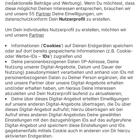
Feuerwehr konnte den Brand löschen.
Veröffentlicht:
Montag, 28.09.2020 17:47
Anzeige
Allerdings entstanden am Haus daneben bis zu 60.000
Euro Sachschaden durch den starken Rauch. Nach
einer Untersuchung durch die Kripo, geht die Polizei
davon aus, dass der Brand an einem Quad gelegt
worden war, das im Carport untergebracht war. Ein
technischer Defekt sei ausgeschlossen, man gehe von
Brandstiftung aus. Die Polizei sucht jetzt Zeugen die
gestern abend kurz vor 18 Uhr etwas Verdächtiges auf
der Johannes-Flintrop-Straße gesehen haben.
Auch in Heiligenhaus sucht die Polizei nach einem
Brand in einer Lagerhalle Zeugen und bittet um