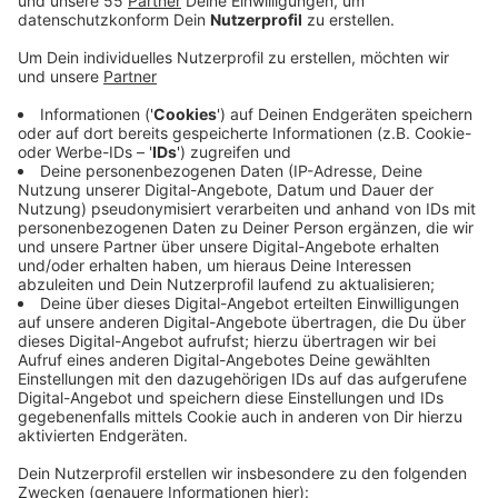
Diesen Vorschlag macht die Mettmanner CDU. Die
bisherigen Versuche, die Zahl der Tauben in der Stadt
zu reduzieren seien gescheitert, heißt es von der
Mettmanner Partei. Weder das Fütterungsverbot noch
Bußgelder würden Wirkung zeigen. Und ein
"Taubenhaus" sei bisher an einer fehlenden
kontinuierlichen Betreuung und geeigneten Standorten
gescheitert. Geht es nach der CDU soll ein Falkner das
Taubenproblem beseitigen. Falkner set­zen ihre Greif­
vö­gel ge­zielt zur Ver­grä­mung, also zur Vertreibung der
Tauben ein. Die Tauben haben Angst vor Greifvögeln
und meiden Orte, an denen diese regelmäßig kreisen.
Von der Arbeitsgruppe "Stadttauben Bonn"
beispielsweise heißt es in einem Internetbeitrag zum
Thema: Der Falkner-Einsatz ist keine nachhaltige
Lösung, sondern bewirkt nur eine Verlagerung des
Aufenthaltsortes um wenige hundert Meter.