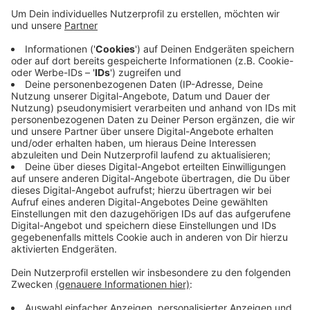
Anzeige
Im Kreuzungsbereich Talstraße / Ringstraße / Am
Königshof wurde die Fahrbahn saniert. Auch die
Bushaltestellen in diesem Abschnitt wurden erneuert.
Eine genaue Uhrzeit für das Ende der Sperrung gibt es
nicht - es wird im Laufe des Montags soweit sein.
Montag startet direkt die nächste Baustelle in
Mettmann. Dann beginnen die Arbeiten für einen neuen
Kreisverkehr an der Beethovenstraße.
Anzeige