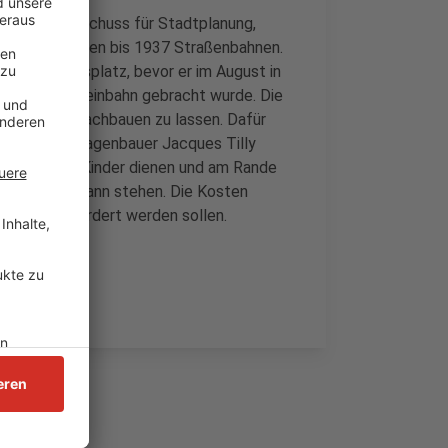
rojekt im Ausschuss für Stadtplanung,
Mettmann fuhren bis 1937 Straßenbahnen.
am Jubiläumsplatz, bevor er im August in
seldorfer Rheinbahn gebracht wurde. Die
zedenkmal nachbauen zu lassen. Dafür
d Karnevalswagenbauer Jacques Tilly
tergerät für Kinder dienen und am Rande
ße in Mettmann stehen. Die Kosten
ßen Teil gefördert werden sollen.