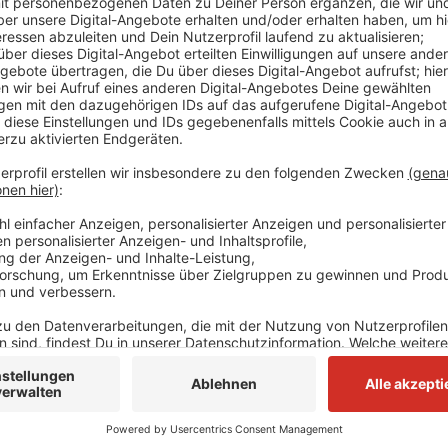
Dafür setzt sich die Stadt aktuell ein und hat das P
Stadtentwicklung und Bauen vorgestellt. Im Kreis 
Einer der alten Triebwagen stand lange als Denkmal 
das alte Straßenbahn-Depot "Am Steinberg" der Düs
Stadt Mettmann plant nun, den Triebwagen als Bron
konnte sie den berühmten Düsseldorfer Künstler un
gewinnen. Das Modell soll später als Spiel- und Klet
des sogenannten Platanendaches an der Mühlenstra
belaufen sich auf rund 67.000 Euro, die zu einem gro
Anzeige