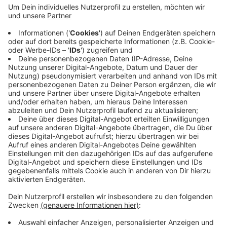
Anzeige
Wie die Stadt mitteilt, ist der Baum am Lambertus-Tor
abgestorben und stellt ein Sicherheitsrisiko dar. Das
Grünflächenamt übernimmt die Fällung. Ein neuer Baum
wird direkt im Anschluss an derselben Stelle gepflanzt.
Der alte Baumstamm geht an die
Interessengemeinschaft Oberstadt.
Anzeige
Anzeige