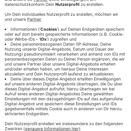
Anzeige
Die Stadthalle ist stark sanierungsbedürftig. Jedes
Jahr verschlingt sie immense Betriebskosten. Sie zu
sanieren wäre viel zu teuer für die Stadt. Der Stadtrat
hat sich deshalb jetzt dafür ausgesprochen, einen
möglichen Abriss vorzubereiten. Das erfordert
allerdings noch längere Beratungen und schließlich die
Genehmigung durch das Amt für Denkmalpflege. Im
Stadtrat kam außerdem die Forderung auf, erst eine
Nachnutzung für das Gelände zu bestimmen, bevor ein
etwaiger Abriss angegangen wird. Veranstaltungen
werden aber unabhängig von den nächsten Schritten
mit einem Jahr Vorlauf weiterhin dort stattfinden, sagt
die Stadtverwaltung.