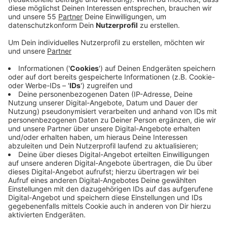
bestätigt den Fund. Vielleicht gibt es einen
Zusammenhang mit einem Leichenfund in
Düsseldorf.
Veröffentlicht:
Donnerstag, 09.04.2026 08:26
Anzeige
Gestern Abend wurden Feuerwehr und DLRG erst nur
wegen einer möglicherweise ertrinkenden Person
alarmiert. Vor Ort am südlichen Monheimer Rheinufer
stellten die Einsatzkräfte aber fest: Es handelte sich
um ein menschliches Körperteil, das am Ufer lag - ein
offenbar abgetrenntes Bein. Die Fundstelle wurde der
Polizei übergeben. Ein Polizeisprecher sagte uns jetzt:
Das gefundene menschliche Bein werde
rechtsmedizinisch untersucht - insbesondere darauf,
ob es einen Zusammenhang zum Fund eines