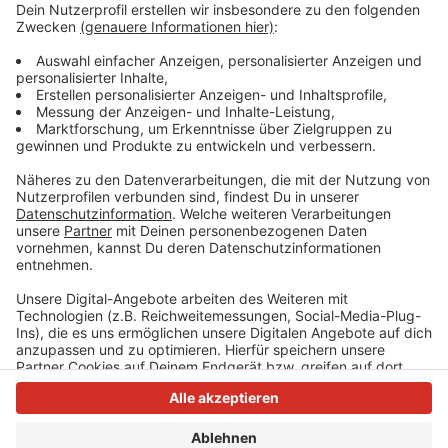
menschlichen Torsos in Düsseldorf vor ein paar Tagen
gibt. Dieser Leichnam wurde bisher noch nicht
identifiziert. Unklar ist auch noch, wo und wie Bein und
Oberkörper ursprünglich jeweils im Rhein gelandet sind.
Mehr kann die Polizei wegen laufender Ermittlungen
aktuell noch nicht sagen.
Anzeige
Anzeige
Anzeige