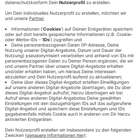
Veröffentlicht:
Mittwoch, 08.05.2024 05:25
Anzeige
Zur deutschen Meisterschaft kann auch noch der Sieg
in der Europa League und im DFB-Pokal dazukommen.
Am Tag nach dem DFB-Pokalfinale soll die
Mannschaft am frühen Nachmittag am Flughafen
Köln/Bonn landen und sich dann im Schloss Morsbroich
ins Goldene Buch der Stadt Leverkusen eintragen. Von
da aus geht es mit einem Autokorso zur BayArena, wo
die eigentliche Meisterfeier mit den Fans steigen wird.
Für die Titel-Party im Stadion gibt es rund 40.000
kostenlose Tickets. Aber auch vor dem Stadion
dürften tausende Fans zusammenkommen.
Anzeige