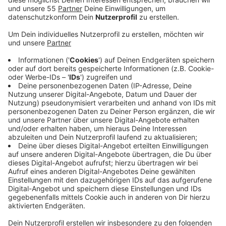
Anzeige
Am Freitagnachmittag (07.06.) ist ein 11-jähriges
Mädchen in Velbert von einem Auto angefahren und
schwer verletzt worden. Am Fußgängerüberweg in
Höhe der Bushaltestelle "Auf der Drenk" wurde sie von
einer Autofahrerin übersehen. Das Mädchen kam in ein
Krankenhaus. Am Samstag (08.06.) wurde eine
ehrenamtliche Helferin in Wülfrath bei einer
Feuerwehrübung von einem Großfahrzeug überrollt und
schwer verletzt. Auf der Flandersbacher Straße sollte
die Helferin Fotos der Übung für den Social Media-
Auftritt der Feuerwehr machen. Die junge Frau wurde
von einem Rettungshubschrauber in die Unfallklinik
Duisburg geflogen. In Haan gab es Sonntagnacht
(09.06.) einen Unfall mit gleich mehreren Verletzten.
Im Kreuzungsbereich Elberfelder-, Gruitener-, und