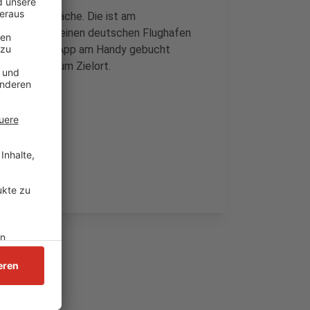
htete Abholfläche. Die ist am
kup" sei für einen deutschen Flughafen
ten können per App am Handy gebucht
 die Fahrt zum Zielort.