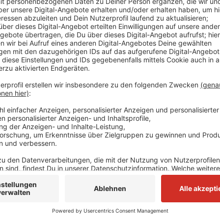
Am Flughafen gibt es dafür jetzt eine extra eingeric
Terminalausgang B. Dieser sogenannte "Ride-App-Pic
einmalig, so der Airport in Düsseldorf. „Uber“-Fahr
werden. Dort sieht man dann auch schon den Preis für
Anzeige