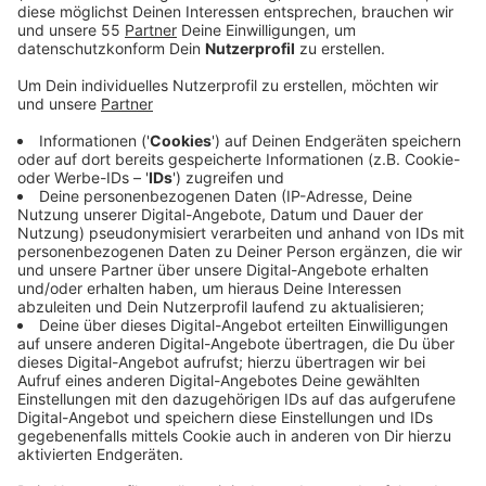
Veröffentlicht:
Freitag, 08.12.2023 15:19
Anzeige
An den nächsten drei Samstagen vor Weihnachten
(9.12., 16.12., 23.12.) ist das Mitarbeiter-Parkhaus der
Provinzial an der A46 kostenlos nutzbar. Das hat die
Stadt Düsseldorf mitgeteilt. Das Angebot ist vor
allem für Weihnachtsmarkt-Besucher gedacht. Das
Parkhaus ist am Hohensandweg 41, direkt an der A46.
Von da kann die Bahn genutzt werden. Die Stadtbahn-
Haltestelle Werstener Dorfstraße ist nur einen kurzen
Fußweg entfernt. Hier bieten die Linien U71, U74, U77,
U79 und U83 am Bahnsteig 6 eine direkte und schnelle
Anbindung zur Heinrich-Heine-Allee, dem perfekten
Startpunkt für den Weihnachtsmarktbesuch. Die
Fahrzeit beträgt rund 15 Minuten. Alternativ kann der