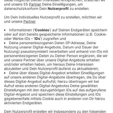
Veröffentlicht:
Dienstag, 28.12.2021 14:23
Anzeige
Für Einsame, Kranke und auch für viele beruflich oder
familiär gestresste Menschen ist die Weihnachtszeit
häufig ein Tiefpunkt. Schon seit November stellen die
Mitarbeiter an den Telefonen und in den Chats aber
auch fest, dass sowohl Geimpften als auch
Ungeimpften die Corona-Lage zu schaffen macht.
Themen seien unter anderem die besorgniserregende
Entwicklung der Inzidenzzahlen, und die Angst
Ungeimpfter vor Ausgrenzung. Die Telefonseelsorge
ist auch über den Jahreswechsel jederzeit erreichbar
unter den Telefonnummern 0800-111-0-111 und
0800-111-0-222. Per Mail und Chat auf
online.telefonseelsorge.de.