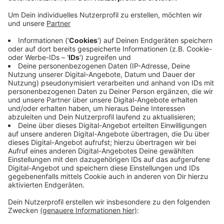
Veröffentlicht:
Mittwoch, 24.06.2020 15:43
Anzeige
Etwa die Aufwertung des Zusammenflusses von
Düssel und Mettmanner Bach und der neue Steinzeit-
Spielplatz. Der neue Spielplatz besteht aus
natürlichen Rohstoffen; die Urzeitliche Gestaltung soll
die Fantasie anregen, heißt es vom Kreis. Als erstes
durften heute (24.06.) Schüler der Mettmanner
Grundschule Herrenhauser Straße den Spielplatz
stürmen.
Anzeige