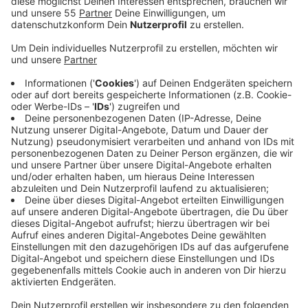
Bahnen kontrolliert.
Dabei handelt es sich um eine gemeinsame Aktion
des Verkehrsministeriums, der Eisenbahn-
Verkehrsunternehmen und der Kommunen.
Veröffentlicht:
Sonntag, 23.08.2020 08:48
Anzeige
Wer in Bus und Bahn keinen Mund-Nasen-Schutz trägt,
muss an der nächsten Station aussteigem und riskiert
ein Bußgeld von 150 Euro. Die Aktion wird von der
Bundespolizei begleitet und unterstützt.
Eine Maskenpflicht in Bus, Bahn und auf allen
Bahnhöfen gilt bereits seit Ende April.
Das Ziel sei die maximale Sicherheit der Fahrgäste, so