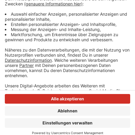
NRW-Verkehrsminister Wüst. Mund-Nase-Masken
seien das wirksamste Mittel gegen eine Verbreitung
des Corona-Virus.
Anzeige
Anzeige
Anzeige
Anzeige