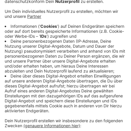
Veröffentlicht:
Dienstag, 28.04.2020 15:47
Anzeige
Fahrgäste, die ohne Mund- und Nasen-Bedeckung in
die Züge steigen, werden von den Mitarbeitern der
Deutschen Bahn auf die Pflicht hingewiesen. Verstöße
gegen die Pflicht ahnden wird die Bahn selbst nicht.
Das ist Aufgabe der Behörden, so der Sprecher weiter.
Man setze auf das Verständnis des Kunden. Sollte es
zu Konflikten kommen, bestehe- wie bei anderen
Konfliktsituationen - grundsätzlich die Möglichkeit, die
Ordnungsbehörden, wie zum Beispiel die Polizei,
hinzuzuholen, so die Bahn weiter
Anzeige