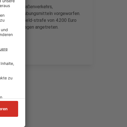
dung des Straßenverkehrs,
sitz von Betäubungsmitteln vorgeworfen.
 ausstehende Geld-strafe von 4.200 Euro
afe von 280 Tagen angetreten.