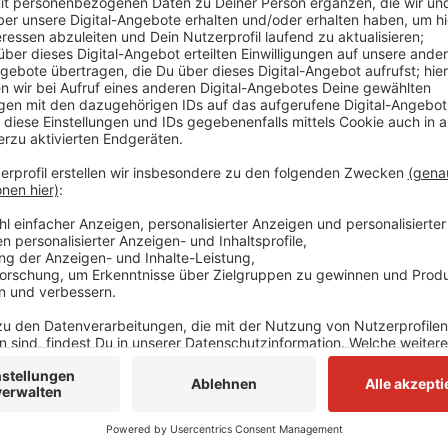
Dem Mann werden unter anderem fahrlässige Gefähr
fahrlässigerKörperverletzung und der unerlaubte Be
Das teilt die Bundespolizei mit. Weil der Kölner die
nicht vor Ort zahlen konnte, musste er eine Haftstr
Anzeige