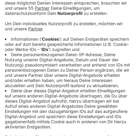
Anfrage im Landtag zeigt.
Veröffentlicht:
Donnerstag, 10.03.2022 06:20
Anzeige
Anfang 2020 hatte das Land offenbar überstürzt
Schutzmasken gekauft. Später kam heraus: Die
Masken waren zum Teil mangelhaft und völlig
überteuert. Wie jetzt aus einem Bericht des Landes
hervorgeht, wurden 1.500 mangelhafte Masken auch
an ein Krankenhaus in Haan geliefert. 10 Euro Pro
Stück hatte das Land NRW für die Masken bezahlt,
geprüft waren sie zu dem Zeitpunkt allerdings nicht.
Das St.-Josef-Krankenhaus in Haan hatte eben diese
Masken vom Land erhalten. Auf Anfrage sagte uns
eine Sprecherin der Klinik:Es seien alle Masken vor
Gebrauch durch Fachkräfte der Klinik selbst geprüft