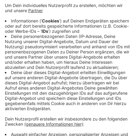
Im gesamten Rheinland waren es rund 83 Millionen
Euro, so der Verband. Das Geld ging unter anderem an
Arbeitgeber, um neue Arbeitsplätze zu schaffen und
sie behinderungsgerecht zu gestalten. Außerdem
bekamen Beschäftigte mit Schwerbehinderung Geld
für Arbeitsassistenzen oder Wohnungshilfe. Zum
vergangenen Jahreswechsel lebten im Kreis
Mettmann fast 50.000 Menschen mit einer
Schwerbehinderung.
Anzeige