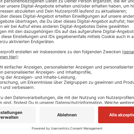
Im Januar dominierte Lützerath die Schlagzeilen. De
das Dorf für die darunter liegende Braunkohle zu zer
mit der NRW-Landesregierung. Der wird von Klima-Aktiv
vorgenommen, das Dorf zu schützen. Am Höhepunkt
Demonstranten vor Ort. Rund 4.000 Polizisten löste
Aktivisten ab. Für viele ist der Kampf aber noch nich
Stopp des Braunkohleabbaus unter Lützerath.
Anzeige