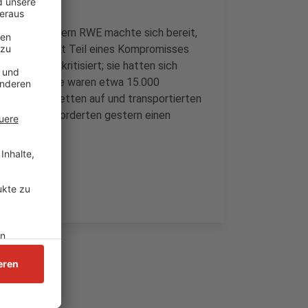
r Energiekonzern RWE machte sich bereit,
stören. Das ist Teil eines Kompromisses
isten hart kritisiert; sie hatten sich
 der Proteste waren etwa 15.000
n Menschenketten auf und transportierten
t vorbei. Sie forderten gestern einen