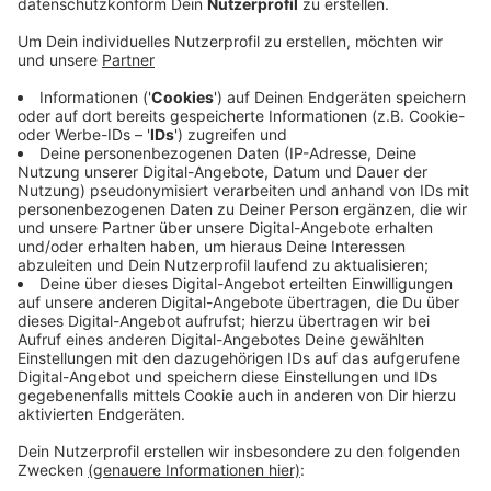
Anzeige
Es wird das letzte Vorbereitungsspiel vor der
Weltmeisterschaft in Schweden und Dänemark sein.
Die Vorbereitungen zur WM haben Anfang April in
Regensburg begonnen, wo die Deutschen gegen den
aktuellen Eishockey-Weltmeister Tschechien mit 0:7
verloren haben. Das letzte Eishockey-Länderspiel in
Düsseldorf ist schon etwas her. Gegner im Jahr 1986
war die Sowjetunion. Düsseldorf wird neben Mannheim
auch Austragungsort der Eishockey-WM 2027 in
Deutschland sein. Am 10. Mai geht es aber erstmal in
Dänemark mit der diesjährigen WM los. Gegner ist dann
Ungarn.
Anzeige