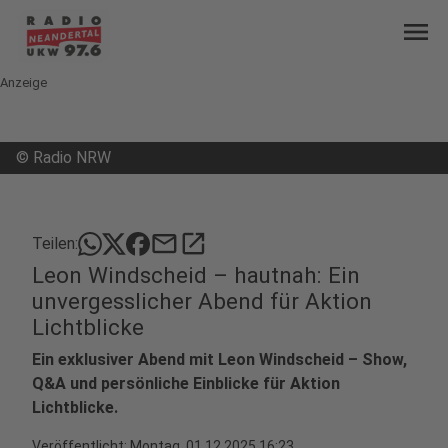
menu
Anzeige
©
Radio NRW
mail
open_in_new
Teilen:
Leon Windscheid – hautnah: Ein
unvergesslicher Abend für Aktion
Lichtblicke
Ein exklusiver Abend mit Leon Windscheid – Show,
Q&A und persönliche Einblicke für Aktion
Lichtblicke.
Veröffentlicht:
Montag, 01.12.2025 16:23