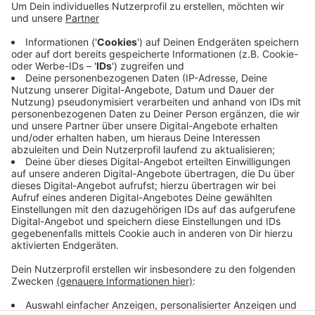
Das hat die Polizei am Freitagmorgen (12.04.)
mitgeteilt. Eine 29-jährige Autofahrerin habe zu spät
erkannt, dass der Verkehr vor ihr ins Stocken kam und
fuhr in das Heck eines anderen Autos. Dadurch sei es
zum Zusammenstoß mit zwei weiteren Fahrzeugen
gekommen. In der Folge kam es zu einem Rückstau
von bis zu 11 Kilometern.
Anzeige
Anzeige