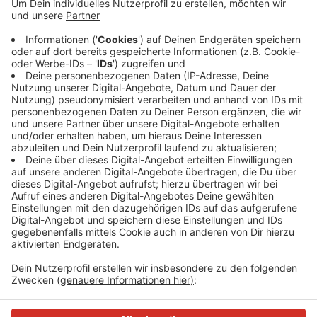
Der 82-jährige Radfahrer und ein Sattelzug sind
gestern Nachmittag am Kreisverkehr an der Hardt
zusammengestoßen, berichtet Langenfelder Polizei.
Der Radfahrer stürzte und wurde von dem Auflieger
des LKW überrollt. Der Mann wurde in eine Klinik
gebracht. Weshalb es zum Zusammenstoß kam, ist
noch nicht bekannt.
Anzeige
Anzeige